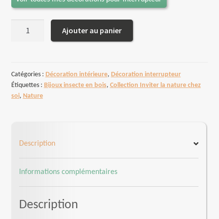
quantité
Ajouter au panier
de
Décoration
pour
interrupteur
Catégories :
Décoration intérieure
,
Décoration interrupteur
Étiquettes :
Bijoux insecte en bois
,
Collection Inviter la nature chez
Fourmis
soi
,
Nature
Description
Informations complémentaires
Description