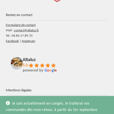
Restez en contact
Formulaire de contact
Mail :
contact@altaluz.fr
Tel : 06.84.17.89.70
Facebook
|
Instagram
Altaluz
5.0
powered by
G
o
o
g
l
e
Mentions légales
Identification de l’entreprise
Je suis actuellement en congés. Je traiterai vos
Conditions générales de vente
commandes dès mon retour, à partir du 1er septembre.
Protection vie privée