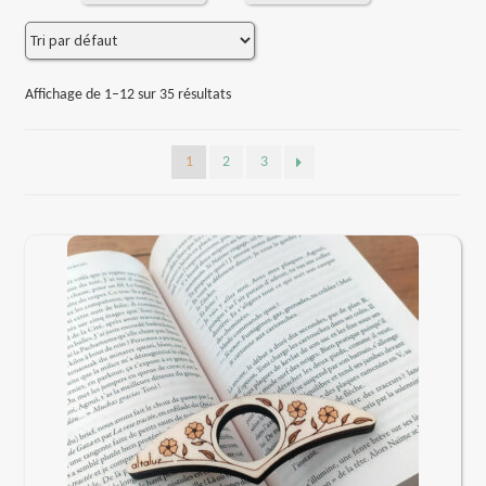
menu
Ouvrir
A propos
enfant
le
menu
Affichage de 1–12 sur 35 résultats
enfant
1
2
3