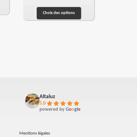
Choix des options
Altaluz
5.0
powered by
G
o
o
g
l
e
Mentions légales