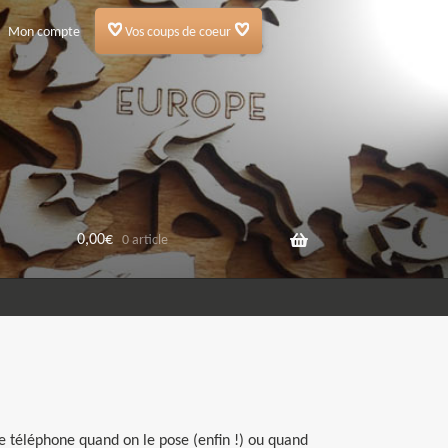
Mon compte
Vos coups de coeur
0,00
€
0 article
e téléphone quand on le pose (enfin !) ou quand