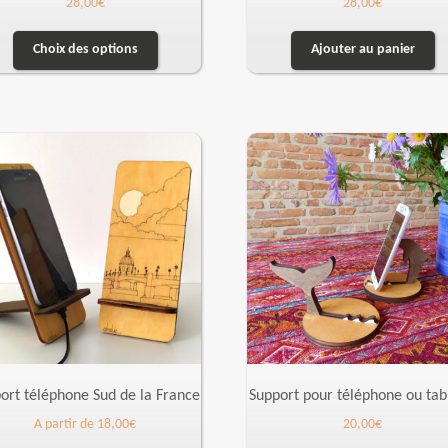
28,00
€
28,00
€
Choix des options
Ajouter au panier
ort téléphone Sud de la France
Support pour téléphone ou tab
A partir de
18,00
€
20,00
€