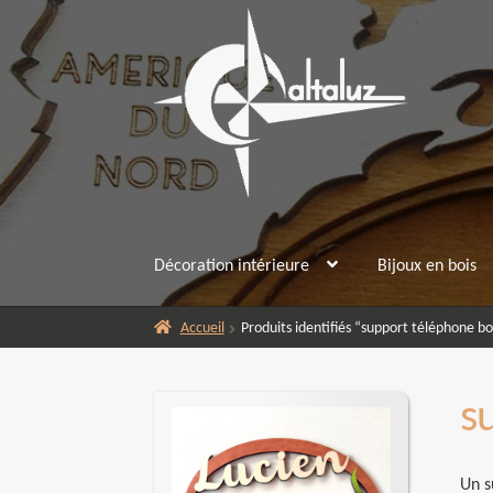
Aller
Aller
à
au
la
contenu
navigation
Décoration intérieure
Bijoux en bois
Accueil
Produits identifiés “support téléphone bo
s
Un s