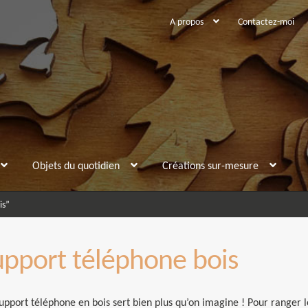
A propos
Contactez-moi
Objets du quotidien
Créations sur-mesure
is”
upport téléphone bois
upport téléphone en bois sert bien plus qu’on imagine ! Pour ranger l