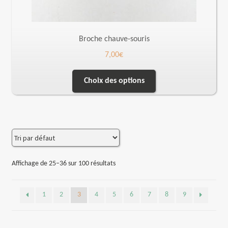
Broche chauve-souris
7,00
€
Choix des options
Affichage de 25–36 sur 100 résultats
1
2
3
4
5
6
7
8
9